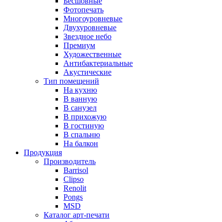
Бесшовные
Фотопечать
Многоуровневые
Двухуровневые
Звездное небо
Премиум
Художественные
Антибактериальные
Акустические
Тип помещений
На кухню
В ванную
В санузел
В прихожую
В гостиную
В спальню
На балкон
Продукция
Производитель
Barrisol
Clipso
Renolit
Pongs
MSD
Каталог арт-печати