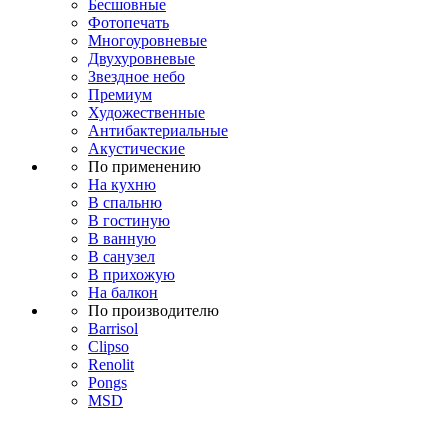
Бесшовные
Фотопечать
Многоуровневые
Двухуровневые
Звездное небо
Премиум
Художественные
Антибактериальные
Акустические
По применению
На кухню
В спальню
В гостиную
В ванную
В санузел
В прихожую
На балкон
По производителю
Barrisol
Clipso
Renolit
Pongs
MSD