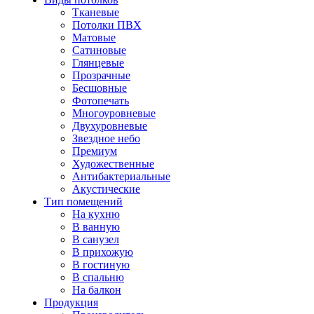
Тканевые
Потолки ПВХ
Матовые
Сатиновые
Глянцевые
Прозрачные
Бесшовные
Фотопечать
Многоуровневые
Двухуровневые
Звездное небо
Премиум
Художественные
Антибактериальные
Акустические
Тип помещений
На кухню
В ванную
В санузел
В прихожую
В гостиную
В спальню
На балкон
Продукция