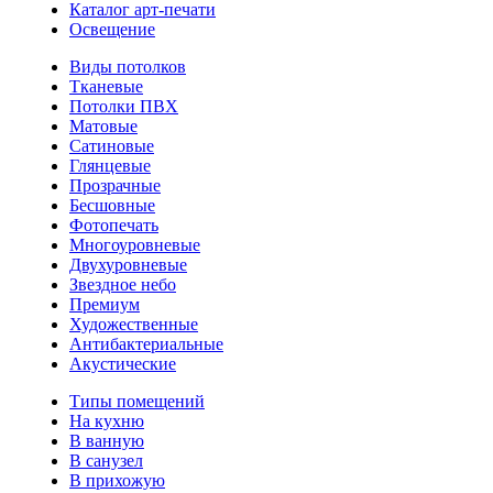
Каталог арт-печати
Освещение
Виды потолков
Тканевые
Потолки ПВХ
Матовые
Сатиновые
Глянцевые
Прозрачные
Бесшовные
Фотопечать
Многоуровневые
Двухуровневые
Звездное небо
Премиум
Художественные
Антибактериальные
Акустические
Типы помещений
На кухню
В ванную
В санузел
В прихожую