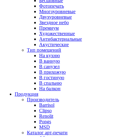
Бесшовные
Фотопечать
Многоуровневые
Двухуровневые
Звездное небо
Премиум
Художественные
Антибактериальные
Акустические
Тип помещений
На кухню
В ванную
В санузел
В прихожую
В гостиную
В спальню
На балкон
Продукция
Производитель
Barrisol
Clipso
Renolit
Pongs
MSD
Каталог арт-печати