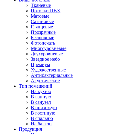
Тканевые
Потолки ПВХ
Матовые
Сатиновые
Глянцевые
Прозрачные
Бесшовные
Фотопечать
Многоуровневые
Двухуровневые
Звездное небо
Премиум
Художественные
Антибактериальные
Акустические
Тип помещений
На кухню
В ванную
В санузел
В прихожую
В гостиную
В спальню
На балкон
Продукция