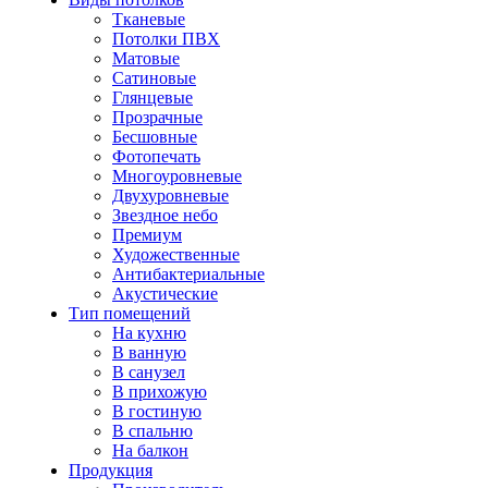
Тканевые
Потолки ПВХ
Матовые
Сатиновые
Глянцевые
Прозрачные
Бесшовные
Фотопечать
Многоуровневые
Двухуровневые
Звездное небо
Премиум
Художественные
Антибактериальные
Акустические
Тип помещений
На кухню
В ванную
В санузел
В прихожую
В гостиную
В спальню
На балкон
Продукция