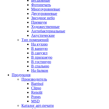
Бесшовные
Фотопечать
Многоуровневые
Двухуровневые
Звездное небо
Премиум
Художественные
Антибактериальные
Акустические
Тип помещений
На кухню
В ванную
В санузел
В прихожую
В гостиную
В спальню
На балкон
Продукция
Производитель
Barrisol
Clipso
Renolit
Pongs
MSD
Каталог арт-печати