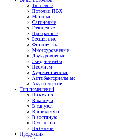
Тканевые
Потолки ПВХ
Матовые
Сатиновые
Глянцевые
Прозрачные
Бесшовные
Фотопечать
Многоуровневые
Двухуровневые
Звездное небо
Премиум
Художественные
Антибактериальные
Акустические
Тип помещений
На кухню
В ванную
В санузел
В прихожую
В гостиную
В спальню
На балкон
Продукция