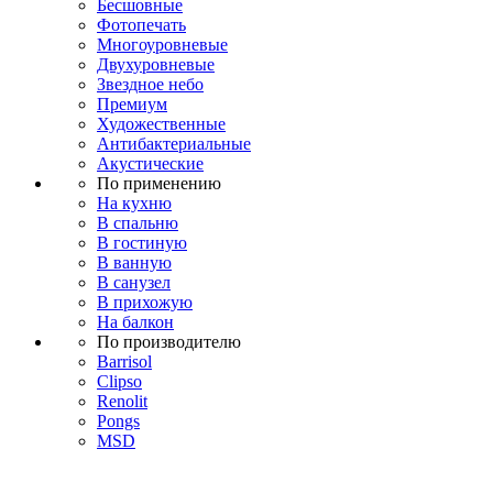
Бесшовные
Фотопечать
Многоуровневые
Двухуровневые
Звездное небо
Премиум
Художественные
Антибактериальные
Акустические
По применению
На кухню
В спальню
В гостиную
В ванную
В санузел
В прихожую
На балкон
По производителю
Barrisol
Clipso
Renolit
Pongs
MSD