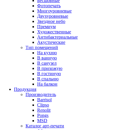
Бесшовные
Фотопечать
Многоуровневые
Двухуровневые
Звездное небо
Премиум
Художественные
Антибактериальные
Акустические
Тип помещений
На кухню
В ванную
В санузел
В прихожую
В гостиную
В спальню
На балкон
Продукция
Производитель
Barrisol
Clipso
Renolit
Pongs
MSD
Каталог арт-печати