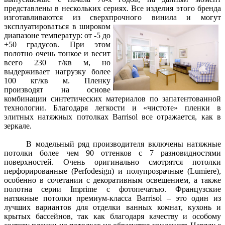
представлены в нескольких сериях. Все изделия этого бренда
изготавливаются из сверхпрочного винила и могут
эксплуатироваться в широком
диапазоне температур: от -5 до
+50 градусов. При этом
полотно очень тонкое и весит
всего 230 г/кв м, но
выдерживает нагрузку более
100 кг/кв м. Пленку
производят на основе
комбинации синтетических материалов по запатентованной
технологии. Благодаря легкости и «чистоте» пленки в
элитных натяжных потолках Barrisol все отражается, как в
зеркале.
В модельный ряд производителя включены натяжные
потолки более чем 90 оттенков с 7 разновидностями
поверхностей. Очень оригинально смотрятся потолки
перфорированные (Perfodesign) и полупрозрачные (Lumiere),
особенно в сочетании с декоративным освещением, а также
полотна серии Imprime с фотопечатью. Французские
натяжные потолки премиум-класса Barrisol – это один из
лучших вариантов для отделки ванных комнат, кухонь и
крытых бассейнов, так как благодаря качеству и особому