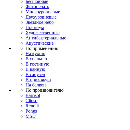
Бесшовные
Фотопечать
Многоуровневые
Двухуровневые
Звездное небо
Премиум
Художественные
Антибактериальные
Акустические
По применению
На кухню
В спальню
В гостиную
В ванную
В санузел
В прихожую
На балкон
По производителю
Barrisol
Clipso
Renolit
Pongs
MSD