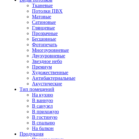
Тканевые
Потолки ПВХ
Матовые
Сатиновые
Глянцевые
Прозрачные
Бесшовные
Фотопечать
Многоуровневые
Двухуровневые
Звездное небо
Премиум
Художественные
Антибактериальные
Акустические
Тип помещений
На кухню
В ванную
В санузел
В прихожую
В гостиную
В спальню
На балкон
Продукция