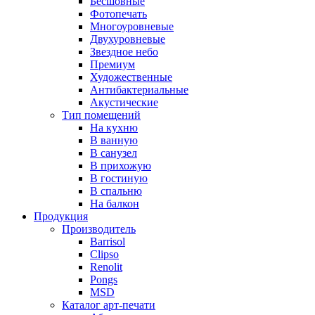
Бесшовные
Фотопечать
Многоуровневые
Двухуровневые
Звездное небо
Премиум
Художественные
Антибактериальные
Акустические
Тип помещений
На кухню
В ванную
В санузел
В прихожую
В гостиную
В спальню
На балкон
Продукция
Производитель
Barrisol
Clipso
Renolit
Pongs
MSD
Каталог арт-печати