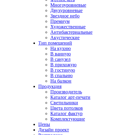
Многоуровневые
Двухуровневые
Звездное небо
Премиум
Художественные
Антибактериальные
Акустические
Тип помещений
На кухню
В ванную
В санузел
В прихожую
В гостиную
В спальню
На балкон
Продукция
Производитель
Каталог арт-печати
Светильники
Цвета потолков
Каталог фактур
Комплектующие
Цены
Дизайн проект