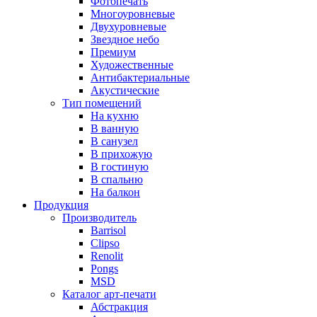
Фотопечать
Многоуровневые
Двухуровневые
Звездное небо
Премиум
Художественные
Антибактериальные
Акустические
Тип помещений
На кухню
В ванную
В санузел
В прихожую
В гостиную
В спальню
На балкон
Продукция
Производитель
Barrisol
Clipso
Renolit
Pongs
MSD
Каталог арт-печати
Абстракция