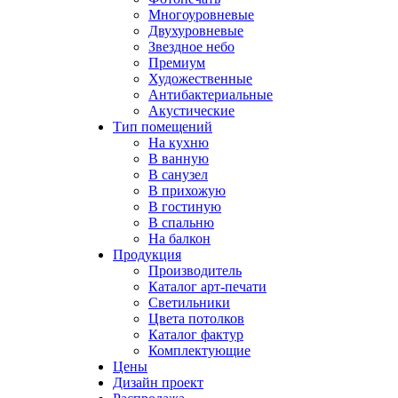
Многоуровневые
Двухуровневые
Звездное небо
Премиум
Художественные
Антибактериальные
Акустические
Тип помещений
На кухню
В ванную
В санузел
В прихожую
В гостиную
В спальню
На балкон
Продукция
Производитель
Каталог арт-печати
Светильники
Цвета потолков
Каталог фактур
Комплектующие
Цены
Дизайн проект