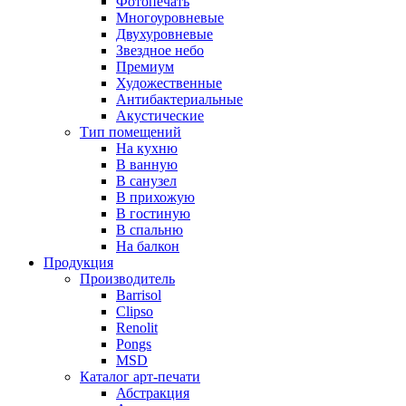
Фотопечать
Многоуровневые
Двухуровневые
Звездное небо
Премиум
Художественные
Антибактериальные
Акустические
Тип помещений
На кухню
В ванную
В санузел
В прихожую
В гостиную
В спальню
На балкон
Продукция
Производитель
Barrisol
Clipso
Renolit
Pongs
MSD
Каталог арт-печати
Абстракция