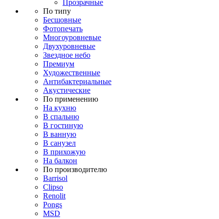
Прозрачные
По типу
Бесшовные
Фотопечать
Многоуровневые
Двухуровневые
Звездное небо
Премиум
Художественные
Антибактериальные
Акустические
По применению
На кухню
В спальню
В гостиную
В ванную
В санузел
В прихожую
На балкон
По производителю
Barrisol
Clipso
Renolit
Pongs
MSD