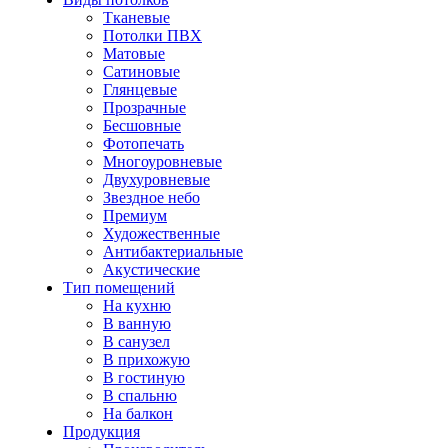
Тканевые
Потолки ПВХ
Матовые
Сатиновые
Глянцевые
Прозрачные
Бесшовные
Фотопечать
Многоуровневые
Двухуровневые
Звездное небо
Премиум
Художественные
Антибактериальные
Акустические
Тип помещений
На кухню
В ванную
В санузел
В прихожую
В гостиную
В спальню
На балкон
Продукция