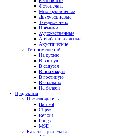
Бесшовные
Фотопечать
Многоуровневые
Двухуровневые
Звездное небо
Премиум
Художественные
Антибактериальные
Акустические
Тип помещений
На кухню
В ванную
В санузел
В прихожую
В гостиную
В спальню
На балкон
Продукция
Производитель
Barrisol
Clipso
Renolit
Pongs
MSD
Каталог арт-печати