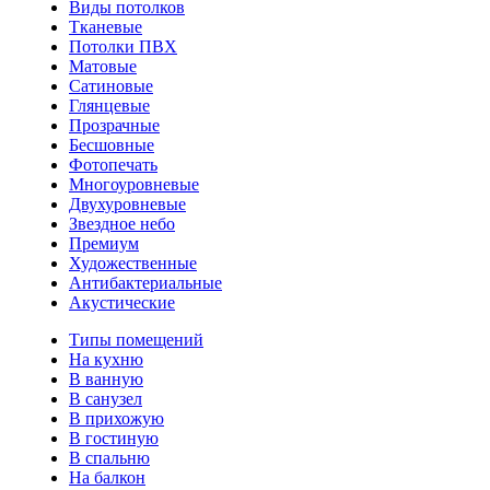
Виды потолков
Тканевые
Потолки ПВХ
Матовые
Сатиновые
Глянцевые
Прозрачные
Бесшовные
Фотопечать
Многоуровневые
Двухуровневые
Звездное небо
Премиум
Художественные
Антибактериальные
Акустические
Типы помещений
На кухню
В ванную
В санузел
В прихожую
В гостиную
В спальню
На балкон