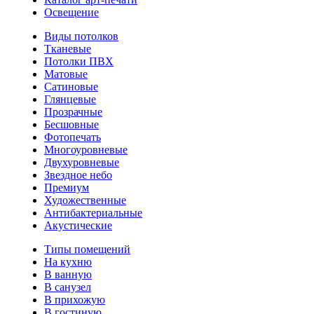
Освещение
Виды потолков
Тканевые
Потолки ПВХ
Матовые
Сатиновые
Глянцевые
Прозрачные
Бесшовные
Фотопечать
Многоуровневые
Двухуровневые
Звездное небо
Премиум
Художественные
Антибактериальные
Акустические
Типы помещений
На кухню
В ванную
В санузел
В прихожую
В гостиную