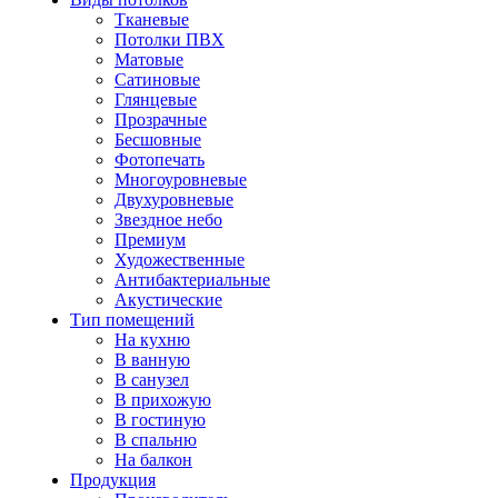
Тканевые
Потолки ПВХ
Матовые
Сатиновые
Глянцевые
Прозрачные
Бесшовные
Фотопечать
Многоуровневые
Двухуровневые
Звездное небо
Премиум
Художественные
Антибактериальные
Акустические
Тип помещений
На кухню
В ванную
В санузел
В прихожую
В гостиную
В спальню
На балкон
Продукция