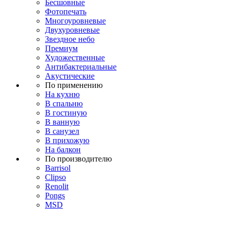
Бесшовные
Фотопечать
Многоуровневые
Двухуровневые
Звездное небо
Премиум
Художественные
Антибактериальные
Акустические
По применению
На кухню
В спальню
В гостиную
В ванную
В санузел
В прихожую
На балкон
По производителю
Barrisol
Clipso
Renolit
Pongs
MSD