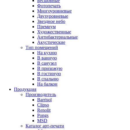
Бесшовные
Фотопечать
Многоуровневые
Двухуровневые
Звездное небо
Премиум
Художественные
Антибактериальные
Акустические
Тип помещений
На кухню
В ванную
В санузел
В прихожую
В гостиную
В спальню
На балкон
Продукция
Производитель
Barrisol
Clipso
Renolit
Pongs
MSD
Каталог арт-печати